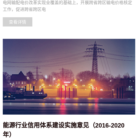
电网输配电价改革实现全覆盖的基础上，开展跨省跨区输电价格核定
工作，促进跨省跨区电
查看详情
能源行业信用体系建设实施意见（2016-2020
年）