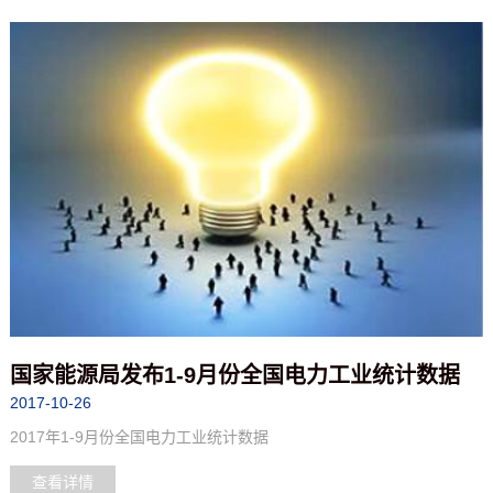
国家能源局发布1-9月份全国电力工业统计数据
2017-10-26
2017年1-9月份全国电力工业统计数据
查看详情