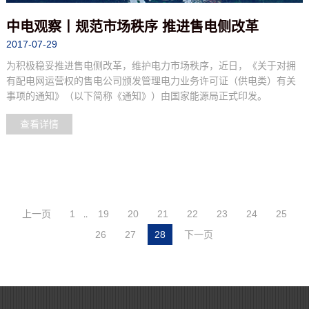
中电观察丨规范市场秩序 推进售电侧改革
2017-07-29
为积极稳妥推进售电侧改革，维护电力市场秩序，近日，《关于对拥
有配电网运营权的售电公司颁发管理电力业务许可证（供电类）有关
事项的通知》（以下简称《通知》）由国家能源局正式印发。
查看详情
上一页
1
19
20
21
22
23
24
25
..
26
27
28
下一页