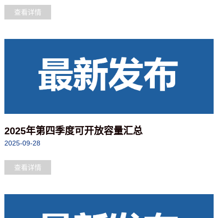
查看详情
2025年第四季度可开放容量汇总
2025-09-28
查看详情