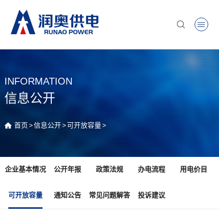
INFORMATION
信息公开
首页
>
信息公开
>
可开放容量
>
企业基本情况
公开年报
政策法规
办电流程
用电价目
可开放容量
通知公告
常见问题解答
投诉建议