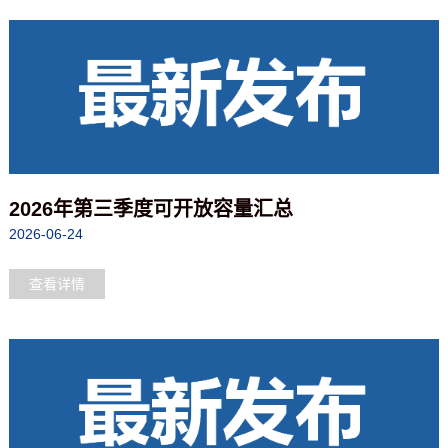
2026年第三季度可开放容量汇总
2026-06-24
查看详情