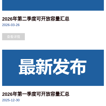
2026年第二季度可开放容量汇总
2026-03-26
查看详情
2026年第一季度可开放容量汇总
2025-12-30