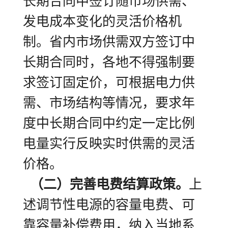
长期合同中签订随市场供需、
发电成本变化的灵活价格机
制。省内市场供需双方签订中
长期合同时，各地不得强制要
求签订固定价，可根据电力供
需、市场结构等情况，要求年
度中长期合同中约定一定比例
电量实行反映实时供需的灵活
价格。
（二）完善电费结算政策。
上
述调节性电源的容量电费、可
靠容量补偿费用，纳入当地系