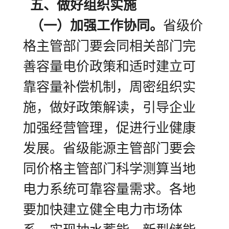
五、做好组织实施
（一）加强工作协同。
省级价
格主管部门要会同相关部门完
善容量电价政策和适时建立可
靠容量补偿机制，周密组织实
施，做好政策解读，引导企业
加强经营管理，促进行业健康
发展。省级能源主管部门要会
同价格主管部门科学测算当地
电力系统可靠容量需求。各地
要加快建立健全电力市场体