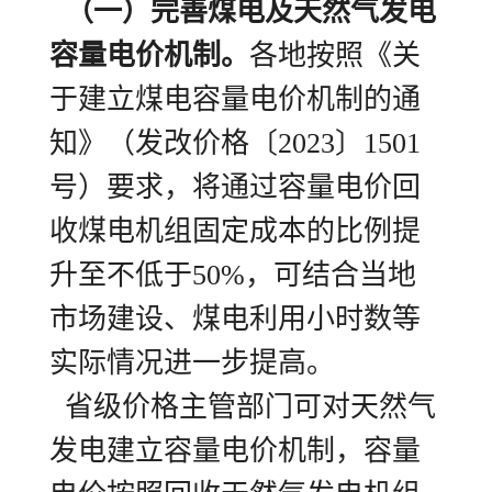
（一）完善煤电及天然气发电
容量电价机制。
各地按照《关
于建立煤电容量电价机制的通
知》（发改价格〔2023〕1501
号）要求，将通过容量电价回
收煤电机组固定成本的比例提
升至不低于50%，可结合当地
市场建设、煤电利用小时数等
实际情况进一步提高。
省级价格主管部门可对天然气
发电建立容量电价机制，容量