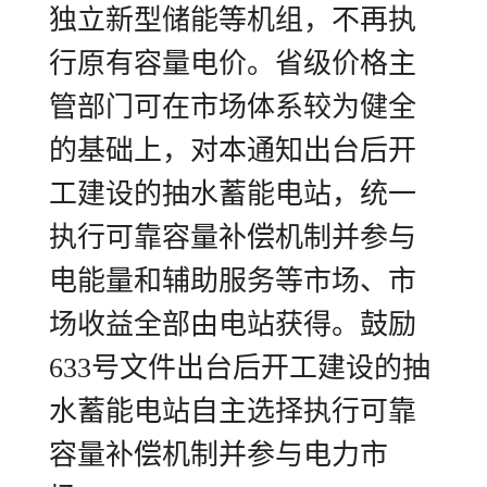
独立新型储能等机组，不再执
行原有容量电价。省级价格主
管部门可在市场体系较为健全
的基础上，对本通知出台后开
工建设的抽水蓄能电站，统一
执行可靠容量补偿机制并参与
电能量和辅助服务等市场、市
场收益全部由电站获得。鼓励
633号文件出台后开工建设的抽
水蓄能电站自主选择执行可靠
容量补偿机制并参与电力市