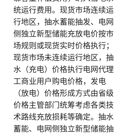
统运行费用。现货市场连续运
行地区，抽水蓄能抽发、电网
侧独立新型储能充放电价按市
场规则或现货实时价格执行；
现货市场未连续运行地区，抽
水（充电）价格执行电网代理
工商业用户购电价格，发电
（放电）价格形成方式由省级
价格主管部门统筹考虑各类技
术路线充放损耗等确定。抽水
蓄能、电网侧独立新型储能抽