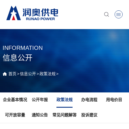
INFORMATION
信息公开
首页
>
信息公开
>
政策法规
>
企业基本情况
公开年报
政策法规
办电流程
用电价目
可开放容量
通知公告
常见问题解答
投诉建议