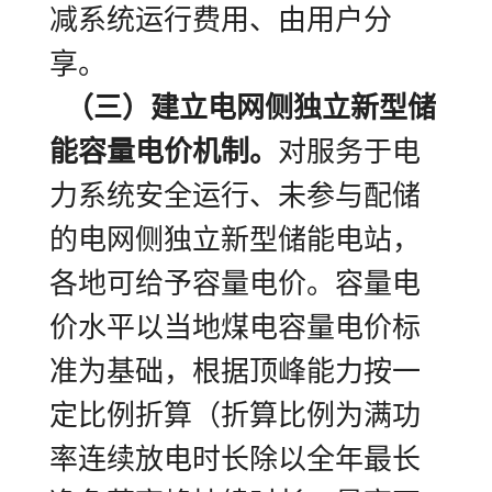
减系统运行费用、由用户分
享。
（三）建立电网侧独立新型储
能容量电价机制。
对服务于电
力系统安全运行、未参与配储
的电网侧独立新型储能电站，
各地可给予容量电价。容量电
价水平以当地煤电容量电价标
准为基础，根据顶峰能力按一
定比例折算（折算比例为满功
率连续放电时长除以全年最长