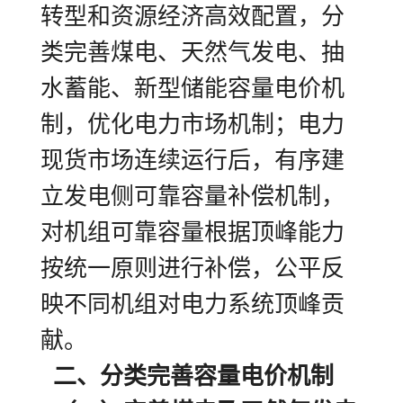
转型和资源经济高效配置，分
类完善煤电、天然气发电、抽
水蓄能、新型储能容量电价机
制，优化电力市场机制；电力
现货市场连续运行后，有序建
立发电侧可靠容量补偿机制，
对机组可靠容量根据顶峰能力
按统一原则进行补偿，公平反
映不同机组对电力系统顶峰贡
献。
二、分类完善容量电价机制