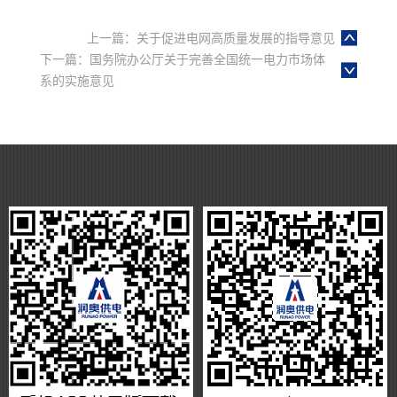
上一篇：关于促进电网高质量发展的指导意见
下一篇：国务院办公厅关于完善全国统一电力市场体
系的实施意见