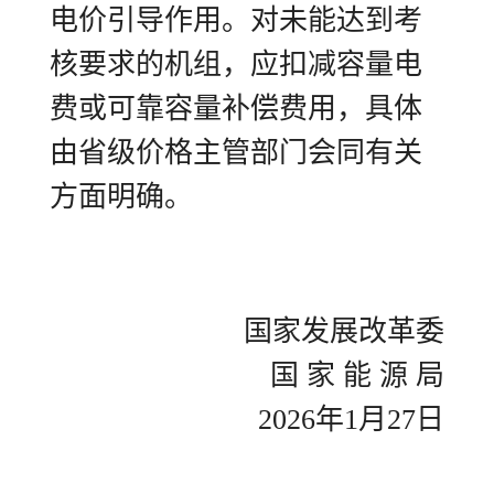
电价引导作用。对未能达到考
核要求的机组，应扣减容量电
费或可靠容量补偿费用，具体
由省级价格主管部门会同有关
方面明确。
国家发展改革委
国 家 能 源 局
2026年1月27日