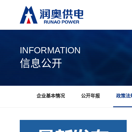
INFORMATION
信息公开
企业基本情况
公开年报
政策法