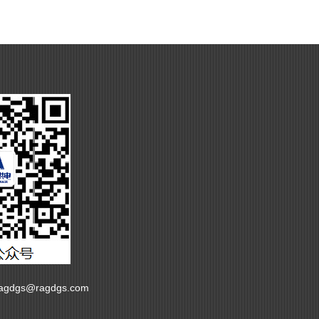
gs@ragdgs.com