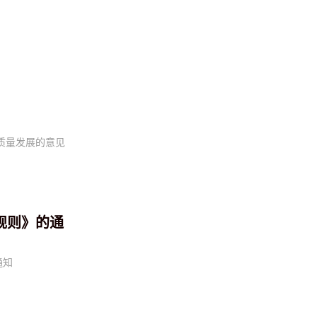
质量发展的意见
规则》的通
通知