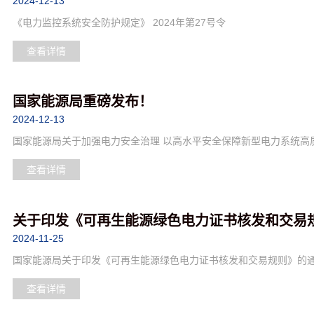
2024-12-13
《电力监控系统安全防护规定》 2024年第27号令
查看详情
国家能源局重磅发布！
2024-12-13
国家能源局关于加强电力安全治理 以高水平安全保障新型电力系统高
查看详情
关于印发《可再生能源绿色电力证书核发和交易
2024-11-25
国家能源局关于印发《可再生能源绿色电力证书核发和交易规则》的
查看详情