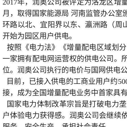
2017年，润奥公司被评定为洛龙区增量
月，取得国家能源局 河南监管办公室
环路以北、宜阳界以东、瀛洲路（周山
开始为园区用户供电。
按照《电力法》《增量配电区域划分
一家拥有配电网运营权的供电公司。
位。润奥公司执行的电价与国网供电
目前，已接入供电的工商业用户约500
接，成为全国增量配电业务中首家具
国家电力体制改革宗旨是打破电力垄
户体验电力获得感。润奥公司会继续
服务、安全生产、承担社会责任。