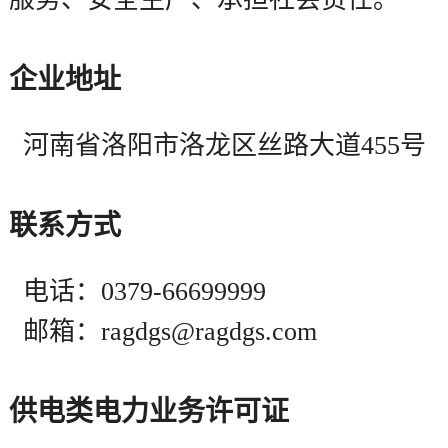
企业地址
河南省洛阳市洛龙区丝路大道455号
联系方式
电话：0379-66699999
邮箱：
ragdgs@ragdgs.com
供电类电力业务许可证